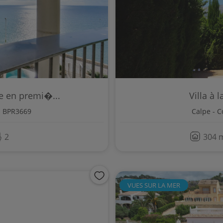
e en premi�...
Villa à 
. BPR3669
Calpe - C
2
304 
VUES SUR LA MER