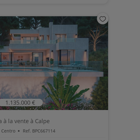
1.135.000 €
la à la vente à Calpe
- Centro
Ref. BPC667114