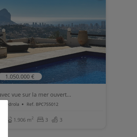
1.050.000 €
 avec vue sur la mer ouvert...
Empedrola
Ref. BPC755012
2
2
1.906 m
3
3