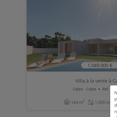
1.049.000 €
Villa à la vente à C
Calpe - Calpe
Ref. BP
N
p
2
2
164 m
1.000 m
d
n