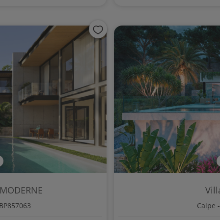
E MODERNE
Vil
 BP857063
Calpe 