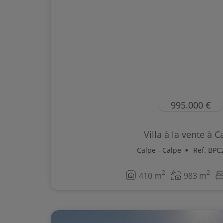
995.000 €
Villa à la vente à C
Calpe - Calpe
Ref. BPC
2
2
410 m
983 m