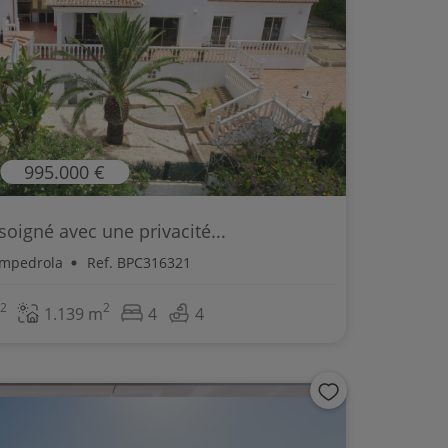
995.000 €
 soigné avec une privacité...
Empedrola
Ref. BPC316321
2
2
1.139 m
4
4