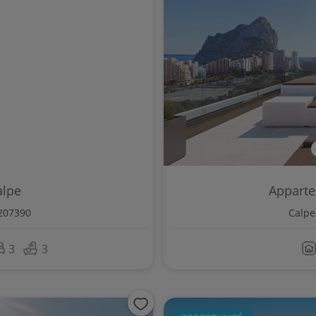
alpe
Apparte
207390
Calpe
3
3