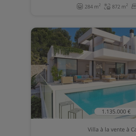
2
2
284 m
872 m
1.135.000 €
Villa à la vente à C