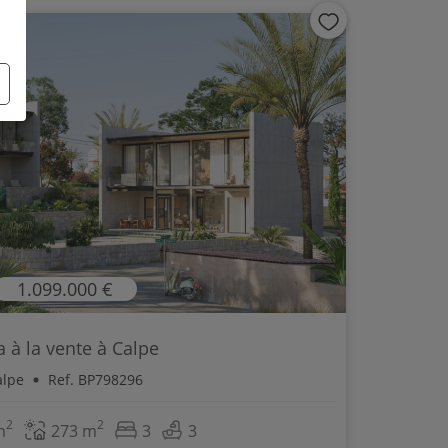
1.099.000 €
la à la vente à Calpe
alpe
Ref. BP798296
2
2
m
273 m
3
3