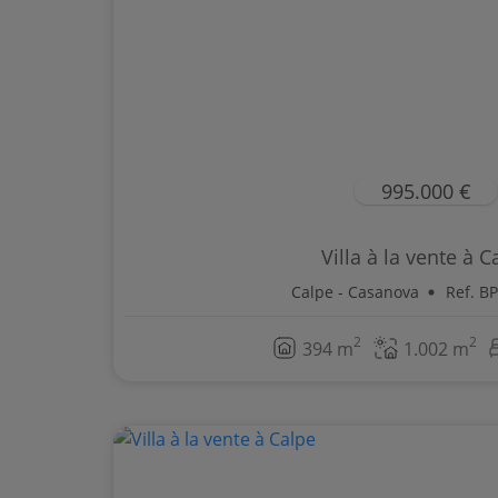
995.000 €
Villa à la vente à C
Calpe - Casanova
Ref. B
2
2
394 m
1.002 m