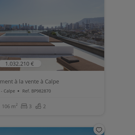
1.032.210 €
ment à la vente à Calpe
 - Calpe
Ref. BP982870
2
106 m
3
2