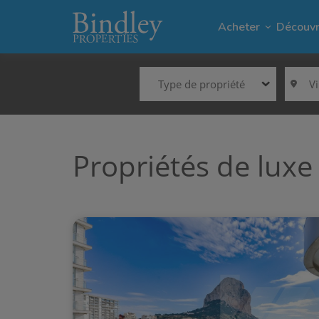
Acheter
Découvr
Type de propriété
V
Villas dans Mo
El 
Terrains dans
Cap
Propriétés de luxe