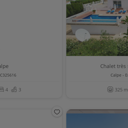
alpe
Chalet très
PC325616
Calpe - 
4
3
325 m