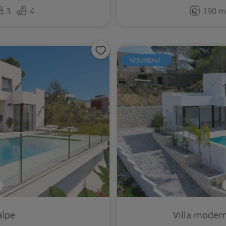
3
4
190 m
NOUVEAU
alpe
Villa modern