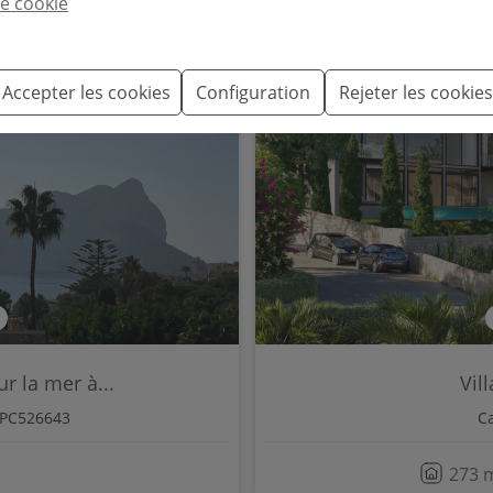
e cookie
Accepter les cookies
Configuration
Rejeter les cookies
r la mer à...
Vil
BPC526643
C
273 