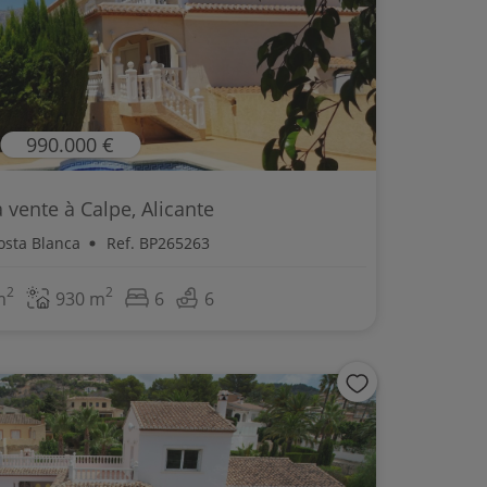
990.000 €
la vente à Calpe, Alicante
osta Blanca
Ref. BP265263
2
2
m
930 m
6
6