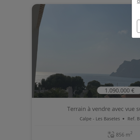
d
1.090.000 €
Terrain à vendre avec vue su
Calpe - Les Basetes
Ref. 
2
856 m