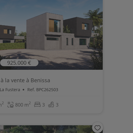
925.000 €
a à la vente à Benissa
 La Fustera
Ref. BPC262503
2
2
m
800 m
3
3