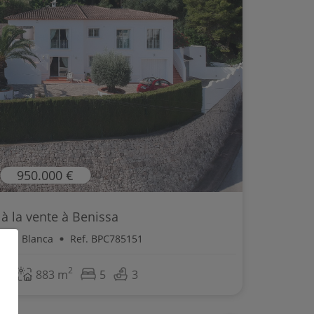
950.000 €
a à la vente à Benissa
Costa Blanca
Ref. BPC785151
2
2
m
883 m
5
3