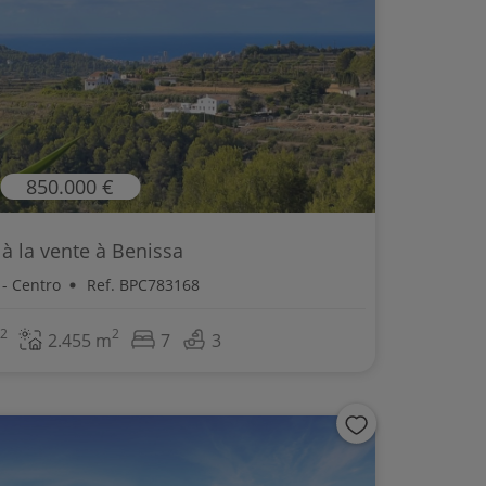
850.000 €
a à la vente à Benissa
 - Centro
Ref. BPC783168
2
2
2.455 m
7
3