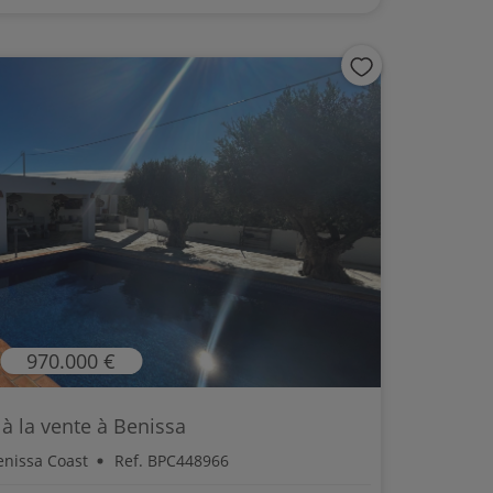
970.000 €
a à la vente à Benissa
enissa Coast
Ref. BPC448966