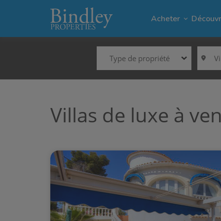
Acheter
Découvr
Type de propriété
V
Villas dans Mo
El 
Terrains dans
Cap
Villas de luxe à ve