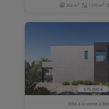
2
2
352 m
1.070 m
975.000 €
Villa à la vente à Be