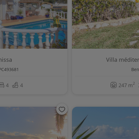
nissa
Villa médite
BPC493681
Ben
2
4
4
247 m