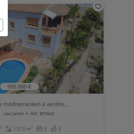
950.000 €
le méditerranéen à vendre...
 - San Jaime
Ref. BP3643
2
2
1.515 m
5
3