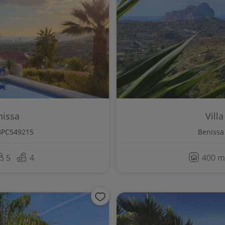
nissa
Vill
BPC549215
Benissa
5
4
400 m