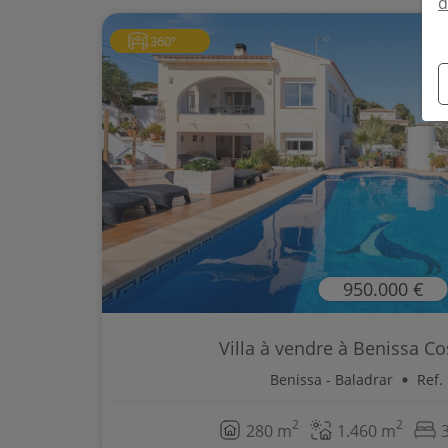
d
360°
950.000 €
Villa à vendre à Benissa Cos
Benissa - Baladrar
Ref.
2
2
280 m
1.460 m
3