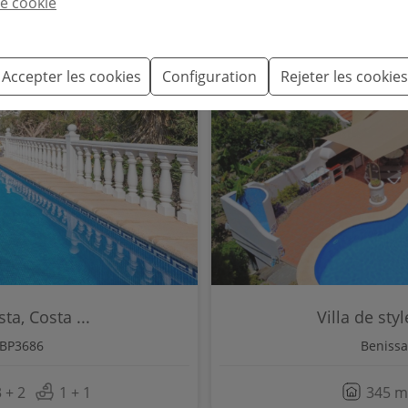
e cookie
360°
Accepter les cookies
Configuration
Rejeter les cookies
ta, Costa ...
Villa de sty
 BP3686
Benissa
 + 2
1 + 1
345 m