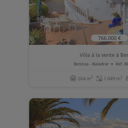
766.000 €
Villa à la vente à Be
Benissa - Baladrar
Ref. 
2
2
264 m
1.049 m