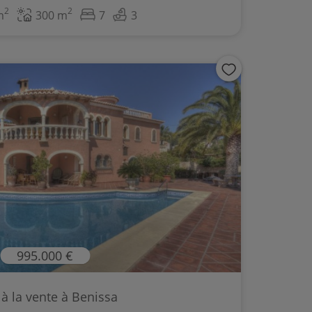
2
2
m
300 m
7
3
995.000 €
a à la vente à Benissa