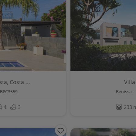
ta, Costa ...
Vill
 BPC3559
Benissa -
4
3
233 