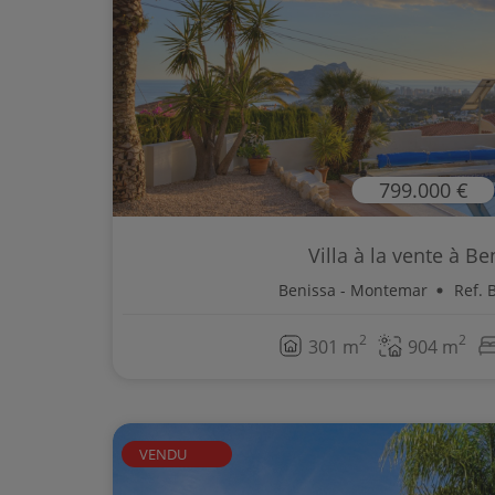
799.000 €
Villa à la vente à Be
Benissa - Montemar
Ref. 
2
2
301 m
904 m
VENDU