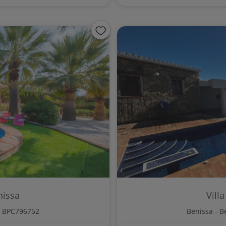
nissa
Vill
. BPC796752
Benissa - B