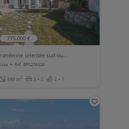
775.000 €
rranéenne orientée sud-ou...
issa
Ref. BPC276520
2
848 m
3 + 2
2 + 1