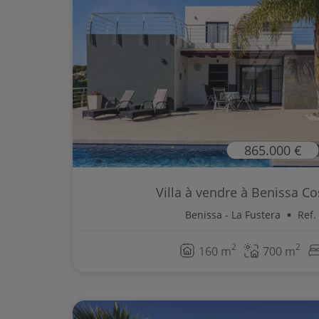
865.000 €
Villa à vendre à Benissa Cos
Benissa - La Fustera
Ref.
2
2
160 m
700 m