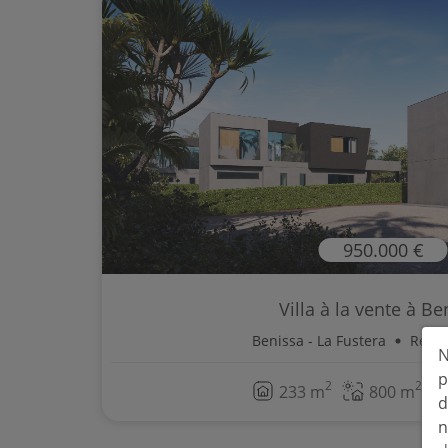
950.000 €
Villa à la vente à Be
Benissa - La Fustera
Ref. 
N
p
2
2
233 m
800 m
d
n