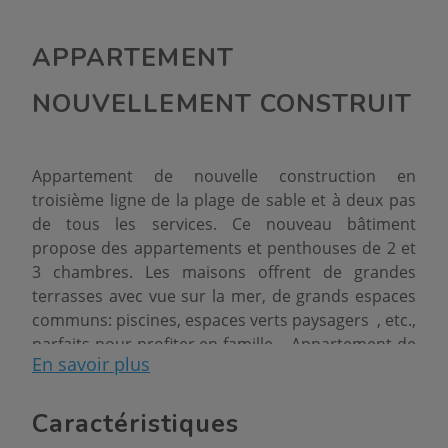
APPARTEMENT
NOUVELLEMENT CONSTRUIT
Appartement de nouvelle construction en
troisième ligne de la plage de sable et à deux pas
de tous les services. Ce nouveau bâtiment
propose des appartements et penthouses de 2 et
3 chambres. Les maisons offrent de grandes
terrasses avec vue sur la mer, de grands espaces
communs: piscines, espaces verts paysagers , etc.,
parfaits pour profiter en famille. Appartement de
En savoir plus
3 chambres le prix est à partir de 358.000 €.
Caractéristiques