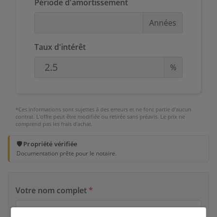
Période d'amortissement
Années
Taux d'intérêt
%
*Ces informations sont sujettes à des erreurs et ne font partie d'aucun
contrat. L'offre peut être modifiée ou retirée sans préavis. Le prix ne
comprend pas les frais d'achat.
🛡️ Propriété vérifiée
Documentation prête pour le notaire.
Votre nom complet
*