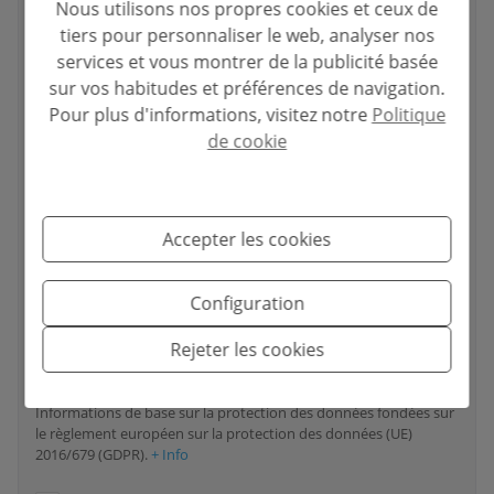
Nous utilisons nos propres cookies et ceux de
tiers pour personnaliser le web, analyser nos
Email
*
services et vous montrer de la publicité basée
sur vos habitudes et préférences de navigation.
Pour plus d'informations, visitez notre
Politique
de cookie
Votre numéro de téléphone
*
Accepter les cookies
Votre message
Configuration
Rejeter les cookies
Informations de base sur la protection des données fondées sur
le règlement européen sur la protection des données (UE)
2016/679 (GDPR).
+ Info