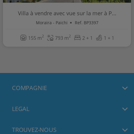
Villa à vendre avec vue sur la mer à P...
Moraira - Paichi
Ref. BP3397
2
2
155 m
793 m
2 + 1
1 + 1
COMPAGNIE
LEGAL
TROUVEZ-NOUS