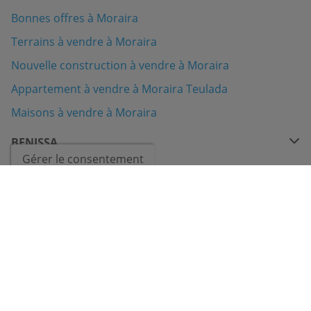
Bonnes offres à Moraira
Terrains à vendre à Moraira
Nouvelle construction à vendre à Moraira
Appartement à vendre à Moraira Teulada
Maisons à vendre à Moraira
BENISSA
Gérer le consentement
BENITACHELL
CONTACTER PAR WHATSAPP
CALPE
COSTA BLANCA