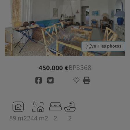
Voir les photos
BP3568
450.000 €
89 m2
244 m2
2
2