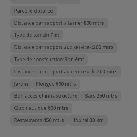
et jardin.
Parcelle clôturée
Vue sur la mer et la baie de Moraira depuis la
terrasse supérieure.
Distance par rapport à la mer:
800 mtrs
Deux terrasses supplémentaires, l'une
Type de terrain:
Plat
couverte à côté du jardin et l'autre à l'avant
de la maison avec vue sur la mer.
Distance par rapport aux services:
200 mtrs
Les frais de la maison sont réduits, environ
Type de construction:
Bon état
1300 € par an, comprenant les impôts et les
charges de copropriété.
Distance par rapport au centre ville:
200 mtrs
N'hésitez pas à contacter notre
Jardin
Plongée:
600 mtrs
équipe, qui vous aidera à prendre
Bon accès et infrastructure
Bars:
250 mtrs
la meilleure décision de votre vie
Club nautique:
600 mtrs
!!!
Restaurants:
450 mtrs
Hôpital:
30 km