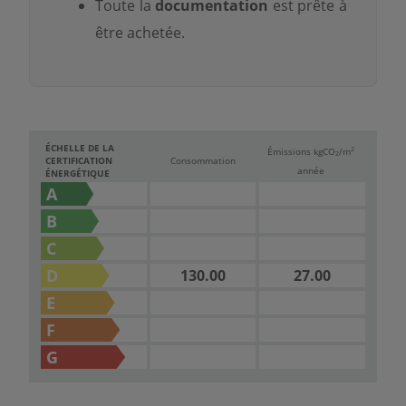
Toute la
documentation
est prête à
être achetée.
ÉCHELLE DE LA
2
Émissions kg
CO
/m
2
CERTIFICATION
Consommation
année
ÉNERGÉTIQUE
A
B
C
D
130.00
27.00
E
F
G