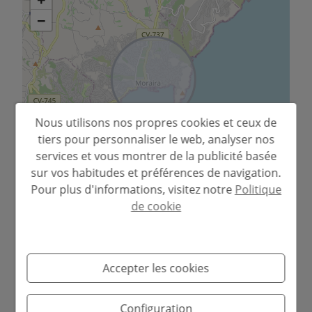
−
Nous utilisons nos propres cookies et ceux de
tiers pour personnaliser le web, analyser nos
services et vous montrer de la publicité basée
sur vos habitudes et préférences de navigation.
Leaflet
Pour plus d'informations, visitez notre
Politique
de cookie
Emplacement exclusif à
Pla del Mar,
Accepter les cookies
Moraira
, l'une des zones
résidentielles les plus recherchées.
Configuration