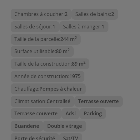
terrasse couverte privée de plus de 25 m² à côté
du
jardin
.
Chambres à coucher:
2
Salles de bains:
2
La propriété a subi de nombreuses améliorations,
Salles de séjour:
1
Salles à manger:
1
tous les revêtements de sol ont été retirés et
l'ensemble a été isolé avant la pose du nouveau
2
Taille de la parcelle:
244 m
revêtement, elle dispose également d'une
2
Surface utilisable:
80 m
ventilation solaire forcée qui permet à l'air chaud
d'entrer dans la maison en fonction des réglages
2
Taille de la construction:
89 m
du thermostat, ce qui représente une grande
économie d'énergie.
Année de construction:
1975
Un foyer qui allie
intimité, confort et vues
dans
Chauffage:
Pompes à chaleur
l'une des zones les plus exclusives de Moraira.
Climatisation:
Centralisé
Terrasse ouverte
À noter :
Terrasse couverte
Adsl
Parking
Maison mitoyenne avec accès privé.
Buanderie
Double vitrage
Plus de 80 m² construits + 40 m² de terrasses
Porte de sécurité
Sat/TV