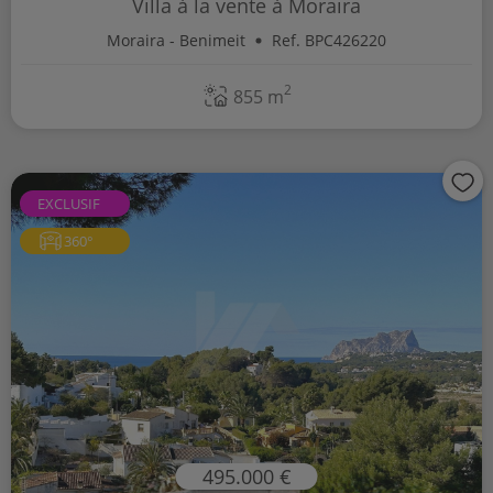
Villa à la vente à Moraira
Moraira - Benimeit
Ref. BPC426220
2
855 m
EXCLUSIF
360°
495.000 €