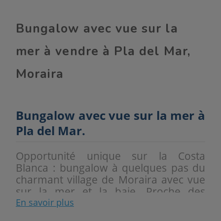
Bungalow avec vue sur la
mer à vendre à Pla del Mar,
Moraira
Bungalow avec vue sur la mer à
Pla del Mar.
Opportunité unique sur la Costa
Blanca : bungalow à quelques pas du
charmant village de Moraira avec vue
sur la mer et la baie. Proche des
plages, criques, restaurants et
En savoir plus
boutiques. La propriété est située sur