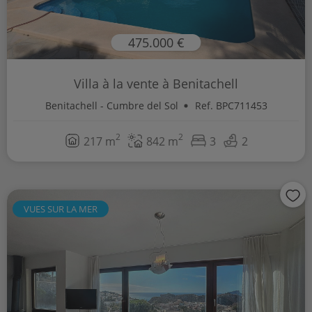
475.000 €
Villa à la vente à Benitachell
Benitachell - Cumbre del Sol
Ref. BPC711453
2
2
217 m
842 m
3
2
VUES SUR LA MER