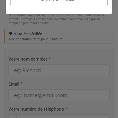
*Ces informations sont sujettes à des erreurs et ne font partie d'aucun
contrat. L'offre peut être modifiée ou retirée sans préavis. Le prix ne
comprend pas les frais d'achat.
🛡️ Propriété vérifiée
Documentation prête pour le notaire.
Votre nom complet
*
Email
*
Votre numéro de téléphone
*