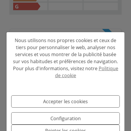
G
Simulateur d'hypothèque
Nous utilisons nos propres cookies et ceux de
tiers pour personnaliser le web, analyser nos
services et vous montrer de la publicité basée
Montant à financer
sur vos habitudes et préférences de navigation.
€
Pour plus d'informations, visitez notre
Politique
de cookie
Période d'amortissement
Années
Accepter les cookies
Taux d'intérêt
Configuration
%
Rejeter les cookies