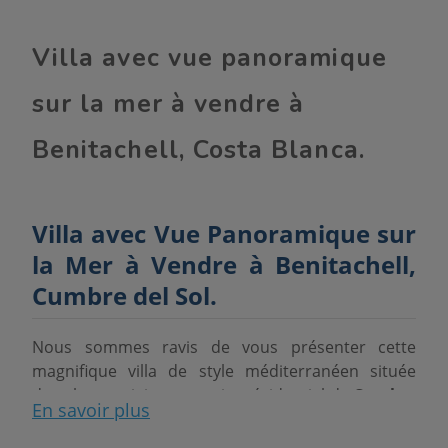
Villa avec vue panoramique
sur la mer à vendre à
Benitachell, Costa Blanca.
Villa avec Vue Panoramique sur
la Mer à Vendre à Benitachell,
Cumbre del Sol.
Nous sommes ravis de vous présenter cette
magnifique villa de style méditerranéen située
dans le prestigieux quartier résidentiel de
Cumbre
En savoir plus
del Sol
, un emplacement très prisé sur la
Costa
Blanca
. La propriété bénéficie d'un cadre paisible