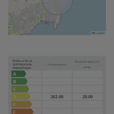
Leaflet
ÉCHELLE DE LA
2
Émissions kg
CO
/m
2
CERTIFICATION
Consommation
année
ÉNERGÉTIQUE
A
B
C
D
262.00
20.00
E
F