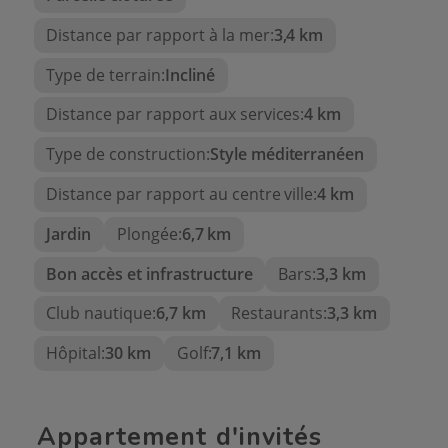
investissement solide
dans l'une des zones
Distance par rapport à la mer:
3,4 km
côtières les plus prisées d'Espagne.
Type de terrain:
Incliné
Distance par rapport aux services:
4 km
Type de construction:
Style méditerranéen
Distance par rapport au centre ville:
4 km
Jardin
Plongée:
6,7 km
Bon accès et infrastructure
Bars:
3,3 km
Club nautique:
6,7 km
Restaurants:
3,3 km
Hôpital:
30 km
Golf:
7,1 km
Appartement d'invités