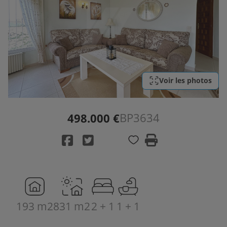
Voir les photos
BP3634
498.000 €
193 m2
831 m2
2 + 1
1 + 1