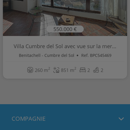
550.000 €
Villa Cumbre del Sol avec vue sur la mer...
Benitachell - Cumbre del Sol
Ref. BPC545469
2
2
260 m
851 m
2
2
COMPAGNIE