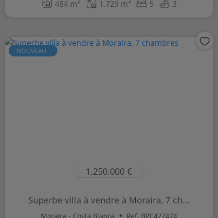
2
2
484 m
1.729 m
5
3
NOUVEAU
1.250.000 €
Superbe villa à vendre à Moraira, 7 ch...
Moraira - Costa Blanca
Ref. BPC477474