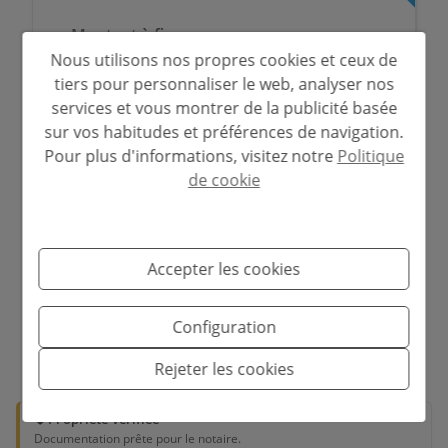
Montant à financer
Nous utilisons nos propres cookies et ceux de
€
tiers pour personnaliser le web, analyser nos
services et vous montrer de la publicité basée
Période d'amortissement
sur vos habitudes et préférences de navigation.
Pour plus d'informations, visitez notre
Politique
Années
de cookie
Taux d'intérêt
%
Accepter les cookies
Configuration
*Ces informations sont sujettes à des erreurs et ne font partie d'aucun
contrat. L'offre peut être modifiée ou retirée sans préavis. Le prix ne
Rejeter les cookies
comprend pas les frais d'achat.
🛡️ Propriété vérifiée
Documentation prête pour le notaire.