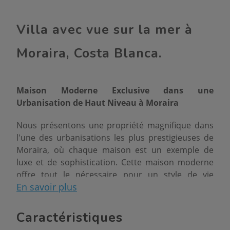
Villa avec vue sur la mer à
Moraira, Costa Blanca.
Maison Moderne Exclusive dans une
Urbanisation de Haut Niveau à Moraira
Nous présentons une propriété magnifique dans
l'une des urbanisations les plus prestigieuses de
Moraira, où chaque maison est un exemple de
luxe et de sophistication. Cette maison moderne
offre tout le nécessaire pour un style de vie
En savoir plus
confortable et exclusif
Située dans une urbanisation de haut niveau, cette
Caractéristiques
propriété est entourée d'autres maisons de luxe