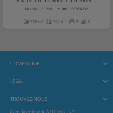
Villa de luxe individuelle à El Portet ...
Moraira - El Portet
Ref. BPC976232
2
2
368 m
742 m
3
3
COMPAGNIE
LEGAL
TROUVEZ-NOUS
Avenida de Madrid Nº11, Local Nº2