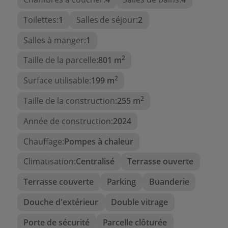
combinaison parfaite de luxe, de modernité et
d'emplacement exceptionnel. Ne manquez pas
Toilettes:
1
Salles de séjour:
2
l'occasion de faire de cette maison votre chez-vous
Salles à manger:
1
2
Taille de la parcelle:
801 m
2
Surface utilisable:
199 m
2
Taille de la construction:
255 m
Année de construction:
2024
Chauffage:
Pompes à chaleur
Climatisation:
Centralisé
Terrasse ouverte
Terrasse couverte
Parking
Buanderie
Douche d'extérieur
Double vitrage
Porte de sécurité
Parcelle clôturée