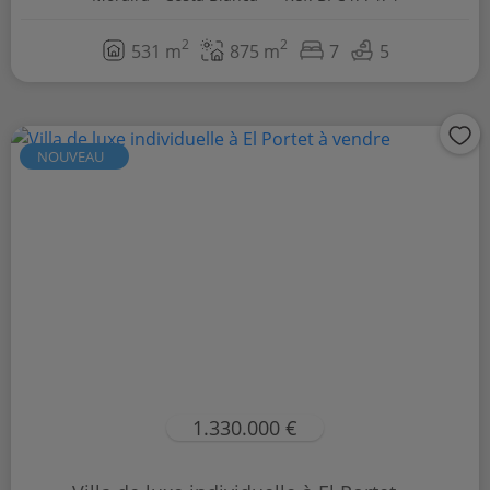
2
2
531 m
875 m
7
5
NOUVEAU
1.330.000 €