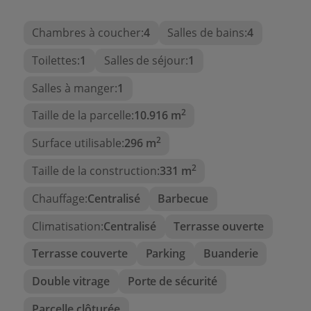
attenante.
Chambres à coucher:
4
Salles de bains:
4
Accès direct à la terrasse et à la piscine.
Toilettes:
1
Salles de séjour:
1
Étage supérieur
2 chambres.
Salles à manger:
1
Terrasses privées avec vue agréable.
2
Taille de la parcelle:
10.916 m
Sous-sol
2
Surface utilisable:
296 m
Garage pour deux véhicules.
2
Taille de la construction:
331 m
Salle de bain complète.
Chauffage:
Centralisé
Barbecue
Rangement et zone de stockage.
Climatisation:
Centralisé
Terrasse ouverte
Extérieur
Terrasse couverte
Parking
Buanderie
Piscine privée.
Double vitrage
Porte de sécurité
Grande terrasse pour profiter du climat
méditerranéen.
Parcelle clôturée