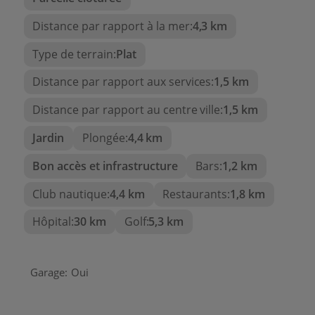
Vaste porche couvert.
Distance par rapport à la mer:
4,3 km
Terrain étendu avec totale intimité et
Type de terrain:
Plat
multiples possibilités.
Distance par rapport aux services:
1,5 km
Situation
A seulement 8 minutes de Moraira, l'une des
Distance par rapport au centre ville:
1,5 km
localités les plus exclusives de la Costa Blanca,
Jardin
Plongée:
4,4 km
connue pour ses plages, criques, port de
plaisance, restaurants et ambiance sélecte.
Bon accès et infrastructure
Bars:
1,2 km
De plus, la propriété se trouve à proximité de tous
Club nautique:
4,4 km
Restaurants:
1,8 km
les services et à quelques minutes du prestigieux
Hôpital:
30 km
Golf:
5,3 km
Collège International Lady Elizabeth, du Club
Nautique de Moraira et du Club de Golf Ifach.
Une villa exceptionnelle pour ceux
Garage:
Oui
qui recherchent espace,
tranquillité et intimité, sans