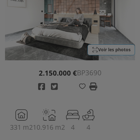
Voir les photos
BP3690
2.150.000 €
331 m2
10.916 m2
4
4