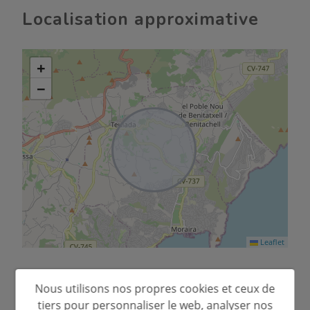
renoncer à la proximité de la mer
Localisation approximative
et de tous les services.
+
−
Leaflet
Nous utilisons nos propres cookies et ceux de
tiers pour personnaliser le web, analyser nos