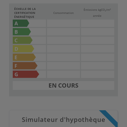
ÉCHELLE DE LA
2
Émissions kg
CO
/m
2
CERTIFICATION
Consommation
année
ÉNERGÉTIQUE
A
B
C
D
E
F
G
EN COURS
Simulateur d'hypothèque